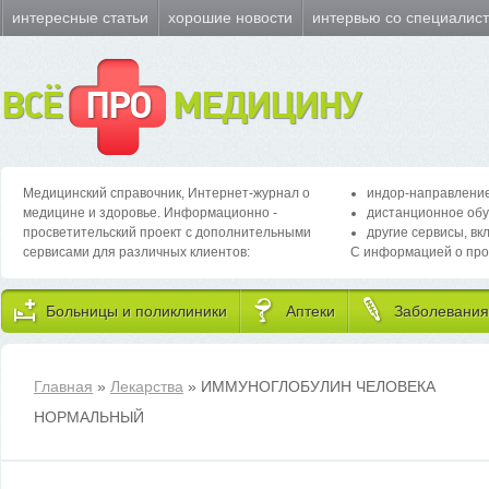
интересные статьи
хорошие новости
интервью со специалис
ВСЁ
ПРО
МЕДИЦИНУ
Медицинский справочник, Интернет-журнал о
индор-направление
медицине и здоровье. Информационно -
дистанционное обу
просветительский проект с дополнительными
другие сервисы, вк
сервисами для различных клиентов:
С информацией о про
Больницы и поликлиники
Аптеки
Заболевания
Главная
»
Лекарства
» ИММУНОГЛОБУЛИН ЧЕЛОВЕКА
НОРМАЛЬНЫЙ