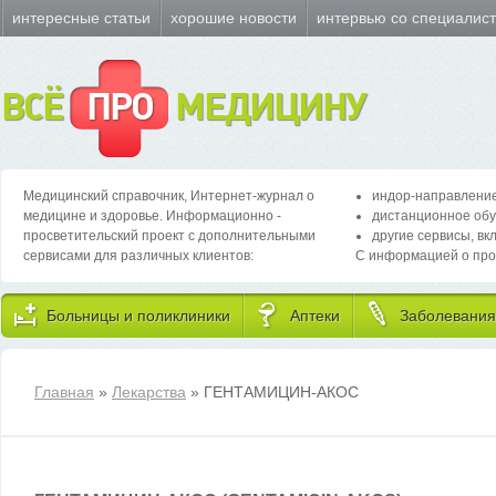
интересные статьи
хорошие новости
интервью со специалис
ВСЁ
ПРО
МЕДИЦИНУ
Медицинский справочник, Интернет-журнал о
индор-направление
медицине и здоровье. Информационно -
дистанционное обу
просветительский проект с дополнительными
другие сервисы, вк
сервисами для различных клиентов:
С информацией о про
Больницы и поликлиники
Аптеки
Заболевания
Главная
»
Лекарства
» ГЕНТАМИЦИН-АКОС