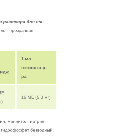
 раствора для п/к
ель - прозрачная
1 мл
готового р-
ридж
ра
МЕ
16 МЕ (5.3 мг)
г)
ин, маннитол, натрия
 гидрофосфат безводный.