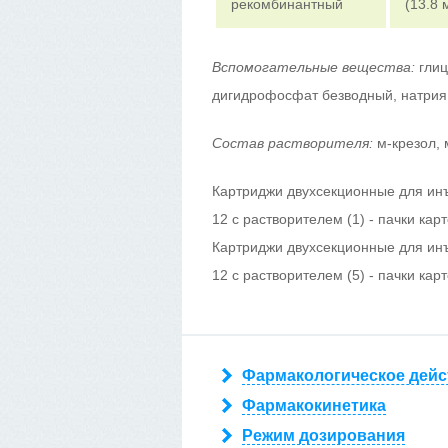
рекомбинантный
(13.8 
Вспомогательные вещества:
глиц
дигидрофосфат безводный, натрия
Состав растворителя:
м-крезол, 
Картриджи двухсекционные для ин
12 с растворителем (1) - пачки кар
Картриджи двухсекционные для ин
12 с растворителем (5) - пачки кар
Фармакологическое дейс
Фармакокинетика
Режим дозирования