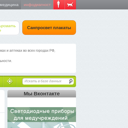
 медицина
инфодиагност
ировать
Санпросвет плакаты
е
х и аптеках во всех городах РФ,
ьности.
Мы Вконтакте