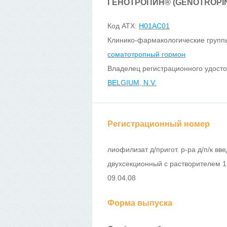
ГЕНОТРОПИН
®
(GENOTROPI
Код ATX:
H01AC01
Клинико-фармакологические групп
соматотропный гормон
Владелец регистрационного удост
BELGIUM, N.V.
Регистрационный номер
лиофилизат д/пригот. р-ра д/п/к вв
двухсекционный с растворителем 1 
09.04.08
Форма выпуска