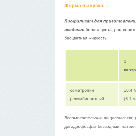
Форма выпуска
Лиофилизат для приготовления
введения
белого цвета; растворит
бесцветная жидкость.
1
карт
соматропин
18.4 
рекомбинантный
(6.1 м
Вспомогательные вещества:
глиц
дигидрофосфат безводный, натрия