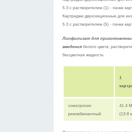
5.3 с растворителем (1) - пачки ка
Картриджи двухсекционные для ин
5.3 с растворителем (5) - пачки ка
Лиофилизат для приготовления
введения
белого цвета; растворит
бесцветная жидкость.
1
картр
соматропин
41.4 
рекомбинантный
(13.8 