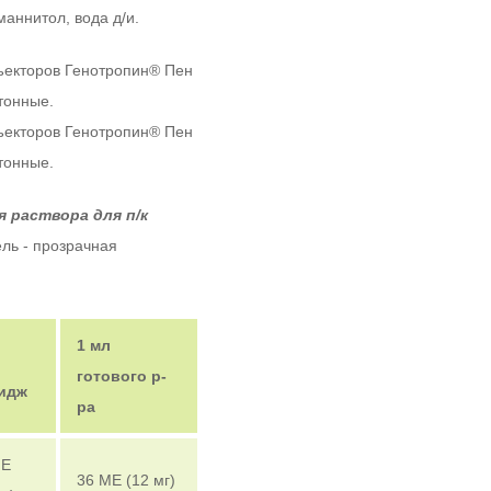
маннитол, вода д/и.
ъекторов Генотропин
®
Пен
ртонные.
ъекторов Генотропин
®
Пен
ртонные.
 раствора для п/к
ель - прозрачная
1 мл
готового р-
идж
ра
МЕ
36 МЕ (12 мг)