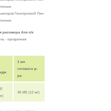
ртонные.
ъекторов Генотропин
®
Пен
ртонные.
 раствора для п/к
ель - прозрачная
1 мл
готового р-
идж
ра
МЕ
36 МЕ (12 мг)
мг)