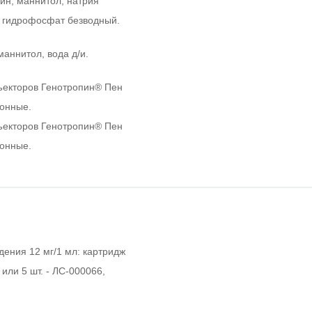
ин, маннитол, натрия
 гидрофосфат безводный.
маннитол, вода д/и.
ъекторов Генотропин
®
Пен
тонные.
ъекторов Генотропин
®
Пен
тонные.
едения 12 мг/1 мл: картридж
или 5 шт. - ЛС-000066,