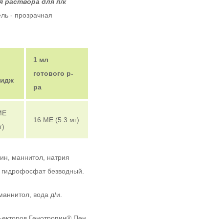
 раствора для п/к
ель - прозрачная
1 мл
готового р-
ридж
ра
МЕ
16 МЕ (5.3 мг)
г)
ин, маннитол, натрия
 гидрофосфат безводный.
маннитол, вода д/и.
ъекторов Генотропин
®
Пен