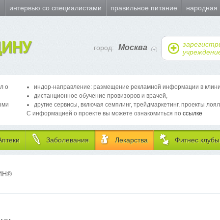
и
интервью со специалистами
правильное питание
народная
ИНУ
зарегистр
Москва
город:
учреждени
л о
индор-направление: размещение рекламной информации в клиника
дистанционное обучение провизоров и врачей,
ыми
другие сервисы, включая семплинг, трейдмаркетинг, проекты лоял
С информацией о проекте вы можете ознакомиться по
ссылке
Аптеки
Заболевания
Лекарства
Фитнес клубы
ИН
®