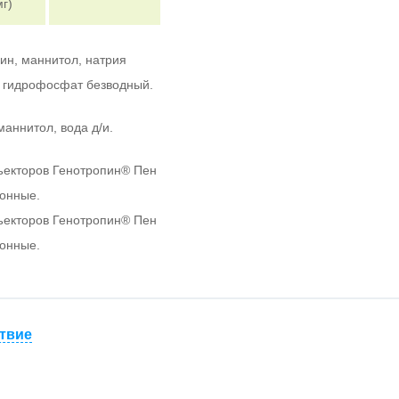
мг)
ин, маннитол, натрия
 гидрофосфат безводный.
маннитол, вода д/и.
ъекторов Генотропин
®
Пен
тонные.
ъекторов Генотропин
®
Пен
тонные.
твие