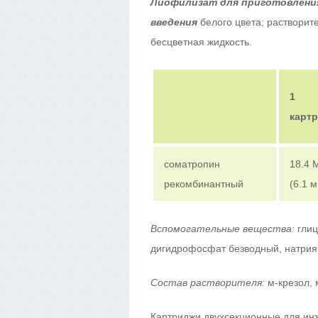
Лиофилизат для приготовления
введения
белого цвета; растворит
бесцветная жидкость.
1
карт
соматропин
18.4 
рекомбинантный
(6.1 м
Вспомогательные вещества:
глиц
дигидрофосфат безводный, натрия
Состав растворителя:
м-крезол, 
Картриджи двухсекционные для ин