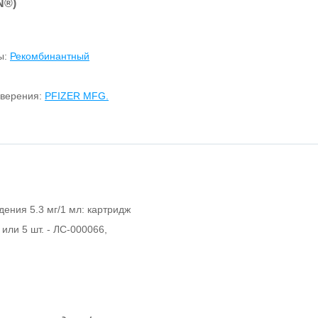
N
®
)
ы:
Рекомбинантный
оверения:
PFIZER MFG.
едения 5.3 мг/1 мл: картридж
или 5 шт. - ЛС-000066,