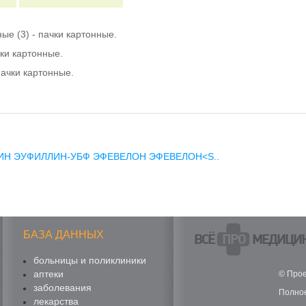
ные (3) - пачки картонные.
чки картонные.
 пачки картонные.
ИН
ЭУФИЛЛИН-УБФ
ЭФЕВЕЛОН
ЭФЕВЕЛОН<S..
БАЗА ДАННЫХ
ВСЁ
ПРО
МЕДИЦИ
больницы и поликлиники
аптеки
© Прое
заболевания
Полное
лекарства