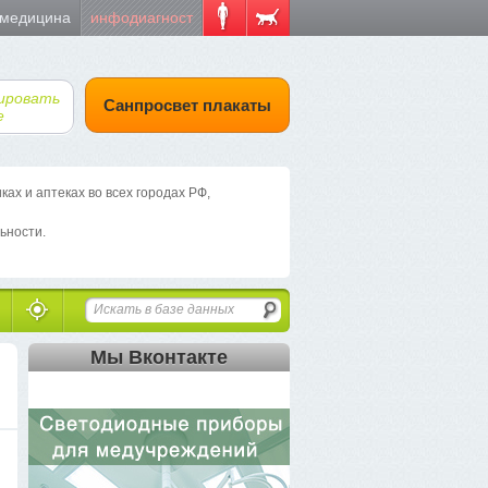
 медицина
инфодиагност
ировать
Санпросвет плакаты
е
х и аптеках во всех городах РФ,
ьности.
Мы Вконтакте