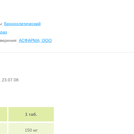
ы:
Бронхолитический
ераз
оверения:
АСФАРМА, ООО
, 23.07.08
1 таб.
150 мг