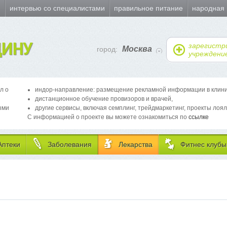
и
интервью со специалистами
правильное питание
народная
ИНУ
зарегистр
Москва
город:
учреждени
л о
индор-направление: размещение рекламной информации в клиника
дистанционное обучение провизоров и врачей,
ыми
другие сервисы, включая семплинг, трейдмаркетинг, проекты лоял
С информацией о проекте вы можете ознакомиться по
ссылке
Аптеки
Заболевания
Лекарства
Фитнес клубы