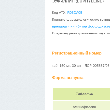
ЭУФИЛЛИН (EUPHYLLINE)
Код ATX:
R03DA05
Клинико-фармакологические групп
препарат - ингибитор фосфодиэст
Владелец регистрационного удост
Регистрационный номер
таб. 150 мг: 30 шт. - ЛСР-005887/08
Форма выпуска
Таблетки
аминофиллин