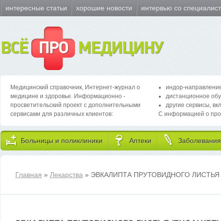
интересные статьи
хорошие новости
интервью со специалис
ВСЁ
ПРО
МЕДИЦИНУ
Медицинский справочник, Интернет-журнал о
индор-направление
медицине и здоровье. Информационно -
дистанционное обу
просветительский проект с дополнительными
другие сервисы, вк
сервисами для различных клиентов:
С информацией о про
Больницы и поликлиники
Аптеки
Заболевания
Главная
»
Лекарства
» ЭВКАЛИПТА ПРУТОВИДНОГО ЛИСТЬЯ