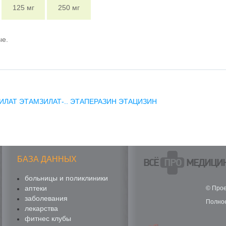
125 мг
250 мг
ые.
ИЛАТ
ЭТАМЗИЛАТ-..
ЭТАПЕРАЗИН
ЭТАЦИЗИН
БАЗА ДАННЫХ
ВСЁ
ПРО
МЕДИЦИ
больницы и поликлиники
аптеки
© Прое
заболевания
Полное
лекарства
фитнес клубы