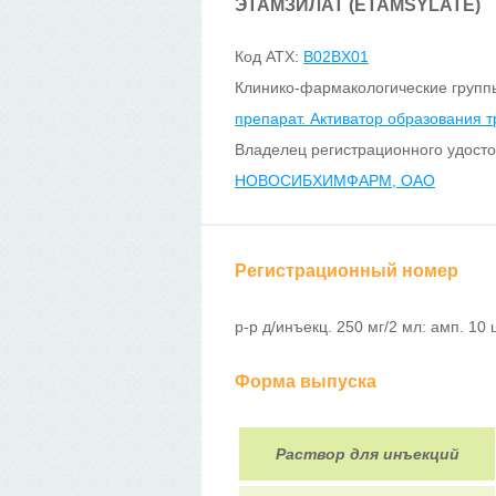
ЭТАМЗИЛАТ (ETAMSYLATE)
Код ATX:
B02BX01
Клинико-фармакологические групп
препарат. Активатор образования 
Владелец регистрационного удосто
НОВОСИБХИМФАРМ, ОАО
Регистрационный номер
р-р д/инъекц. 250 мг/2 мл: амп. 10 
Форма выпуска
Раствор для инъекций