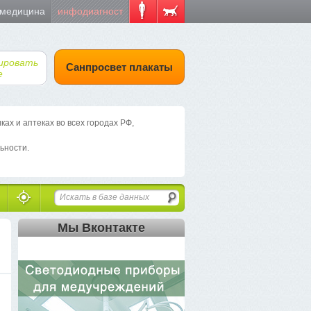
 медицина
инфодиагност
ировать
Санпросвет плакаты
е
х и аптеках во всех городах РФ,
ьности.
Мы Вконтакте