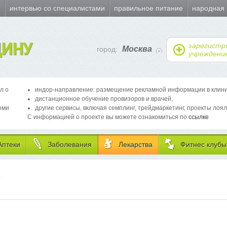
и
интервью со специалистами
правильное питание
народная
ИНУ
зарегистр
Москва
город:
учреждени
л о
индор-направление: размещение рекламной информации в клиника
дистанционное обучение провизоров и врачей,
ыми
другие сервисы, включая семплинг, трейдмаркетинг, проекты лоял
С информацией о проекте вы можете ознакомиться по
ссылке
Аптеки
Заболевания
Лекарства
Фитнес клубы
Т