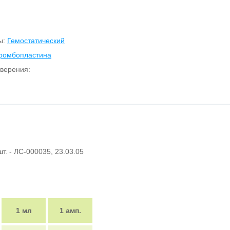
ы:
Гемостатический
тромбопластина
верения:
шт. - ЛС-000035, 23.03.05
1 мл
1 амп.