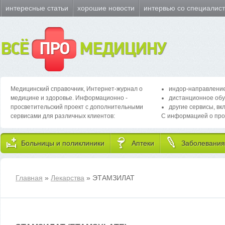
интересные статьи
хорошие новости
интервью со специалис
ВСЁ
ПРО
МЕДИЦИНУ
Медицинский справочник, Интернет-журнал о
индор-направление
медицине и здоровье. Информационно -
дистанционное обу
просветительский проект с дополнительными
другие сервисы, вк
сервисами для различных клиентов:
С информацией о про
Больницы и поликлиники
Аптеки
Заболевания
Главная
»
Лекарства
» ЭТАМЗИЛАТ