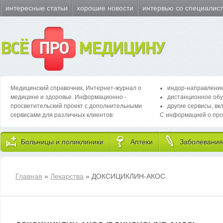
интересные статьи
хорошие новости
интервью со специалис
ВСЁ
ПРО
МЕДИЦИНУ
Медицинский справочник, Интернет-журнал о
индор-направление
медицине и здоровье. Информационно -
дистанционное обу
просветительский проект с дополнительными
другие сервисы, вк
сервисами для различных клиентов:
С информацией о про
Больницы и поликлиники
Аптеки
Заболевания
Главная
»
Лекарства
» ДОКСИЦИКЛИН-АКОС