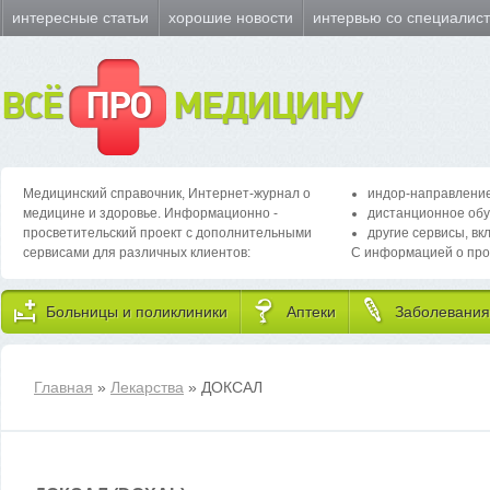
интересные статьи
хорошие новости
интервью со специалис
ВСЁ
ПРО
МЕДИЦИНУ
Медицинский справочник, Интернет-журнал о
индор-направление
медицине и здоровье. Информационно -
дистанционное обу
просветительский проект с дополнительными
другие сервисы, вк
сервисами для различных клиентов:
С информацией о про
Больницы и поликлиники
Аптеки
Заболевания
Главная
»
Лекарства
» ДОКСАЛ