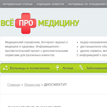
интересные статьи
хорошие новости
интервью со специалис
ВСЁ
ПРО
МЕДИЦИНУ
Медицинский справочник, Интернет-журнал о
индор-направление
медицине и здоровье. Информационно -
дистанционное обу
просветительский проект с дополнительными
другие сервисы, вк
сервисами для различных клиентов:
С информацией о про
Больницы и поликлиники
Аптеки
Заболевания
Главная
»
Лекарства
» ДИОСМЕКТИТ