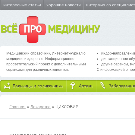
интересные статьи
хорошие новости
интервью со специалис
ВСЁ
ПРО
МЕДИЦИНУ
Медицинский справочник, Интернет-журнал о
индор-направление
медицине и здоровье. Информационно -
дистанционное обу
просветительский проект с дополнительными
другие сервисы, вк
сервисами для различных клиентов:
С информацией о про
Больницы и поликлиники
Аптеки
Заболевания
Главная
»
Лекарства
» ЦИКЛОВИР