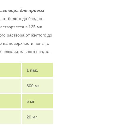
аствора для приема
 от белого до бледно-
растворяется в 125 мл
го раствора от желтого до
о на поверхности пены, с
 незначительного осадка.
1 пак.
300 мг
5 мг
20 мг