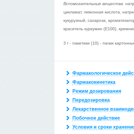
Вспомогательные вещества:
натр
цикламат, лимонная кислота, натри
кукурузный, сахароза, ароматизат
краситель куркумин (Е100), кремни
3 г - пакетики (10) - пачки картонны
Фармакологическое дейс
Фармакокинетика
Режим дозирования
Передозировка
Лекарственное взаимоде
Побочное действие
Условия и сроки хранени