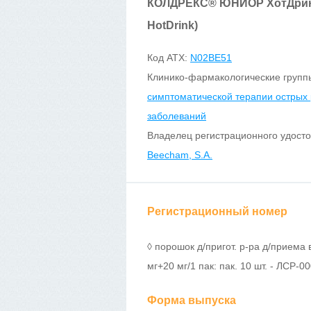
КОЛДРЕКС
®
ЮНИОР ХотДрин
HotDrink)
Код ATX:
N02BE51
Клинико-фармакологические групп
симптоматической терапии острых
заболеваний
Владелец регистрационного удост
Beecham, S.A.
Регистрационный номер
◊ порошок д/пригот. р-ра д/приема 
мг+20 мг/1 пак: пак. 10 шт. - ЛСР-0
Форма выпуска