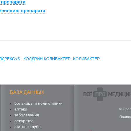
 препарата
менению препарата
ЛДРЕКС<S..
КОЛДРИН
КОЛИБАКТЕР..
КОЛИБАКТЕР..
БАЗА ДАННЫХ
ВСЁ
ПРО
МЕДИЦИ
больницы и поликлиники
аптеки
© Прое
заболевания
Полное
лекарства
фитнес клубы