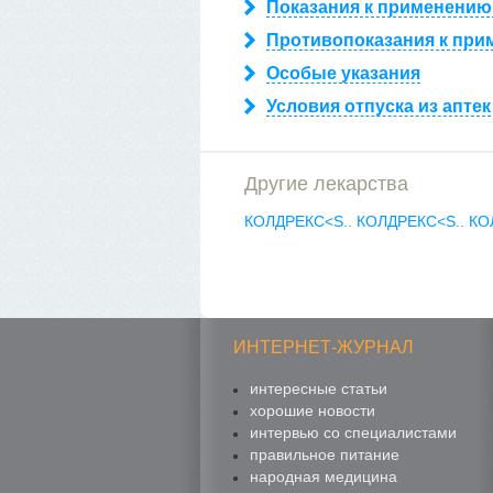
Показания к применению
Противопоказания к при
Особые указания
Условия отпуска из аптек
Другие лекарства
КОЛДРЕКС<S..
КОЛДРЕКС<S..
КО
ИНТЕРНЕТ-ЖУРНАЛ
интересные статьи
хорошие новости
интервью со специалистами
правильное питание
народная медицина