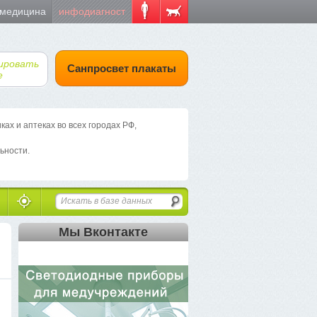
 медицина
инфодиагност
ировать
Санпросвет плакаты
е
х и аптеках во всех городах РФ,
ьности.
Мы Вконтакте