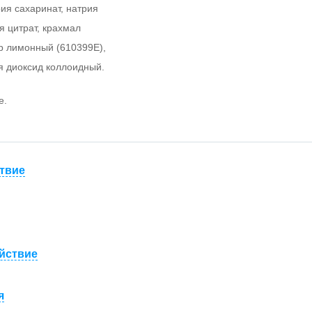
ия сахаринат, натрия
я цитрат, крахмал
ор лимонный (610399E),
я диоксид коллоидный.
е.
твие
йствие
я