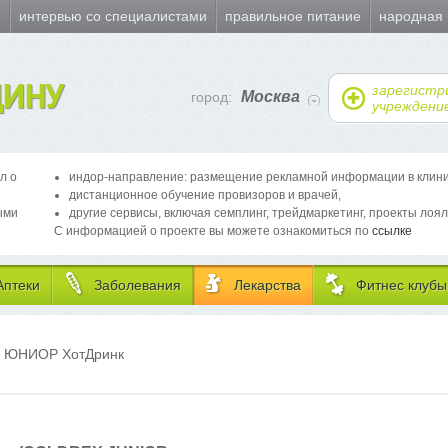
и
интервью со специалистами
правильное питание
народная
ИНУ
зарегистр
Москва
город:
учреждени
л о
индор-направление: размещение рекламной информации в клиника
дистанционное обучение провизоров и врачей,
ыми
другие сервисы, включая семплинг, трейдмаркетинг, проекты лоял
С информацией о проекте вы можете ознакомиться по
ссылке
Аптеки
Заболевания
Лекарства
Фитнес клубы
ЮНИОР ХотДринк