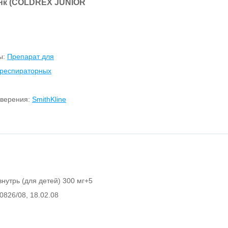
к (COLDREX JUNIOR
ы:
Препарат для
 респираторных
оверения:
SmithKline
внутрь (для детей) 300 мг+5
00826/08, 18.02.08