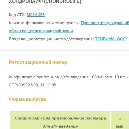
ХОНДРОЛАЙФ (CHONDROLIFE)
Код ATX:
M01AX25
Клинико-фармакологические группы:
Препарат, регулирующи
обмен веществ в хрящевой ткани
Владелец регистрационного удостоверения:
ТРИВИУМ, ООО
Регистрационный номер
лиофилизат д/пригот. р-ра д/в/м введения 100 мг: амп. 10 шт. -
ЛСР-009923/08, 11.12.08
Форма выпуска
Лиофилизат для приготовления раствора
1
для в/м введения
амп.