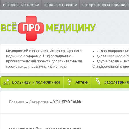
интересные статьи
хорошие новости
интервью со специалис
ВСЁ
ПРО
МЕДИЦИНУ
Медицинский справочник, Интернет-журнал о
индор-направление
медицине и здоровье. Информационно -
дистанционное обу
просветительский проект с дополнительными
другие сервисы, вк
сервисами для различных клиентов:
С информацией о про
Больницы и поликлиники
Аптеки
Заболевания
Главная
»
Лекарства
» ХОНДРОЛАЙФ