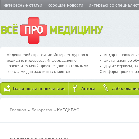
интересные статьи
хорошие новости
интервью со специалис
ВСЁ
ПРО
МЕДИЦИНУ
Медицинский справочник, Интернет-журнал о
индор-направление
медицине и здоровье. Информационно -
дистанционное обу
просветительский проект с дополнительными
другие сервисы, вк
сервисами для различных клиентов:
С информацией о про
Больницы и поликлиники
Аптеки
Заболевания
Главная
»
Лекарства
» КАРДИВАС