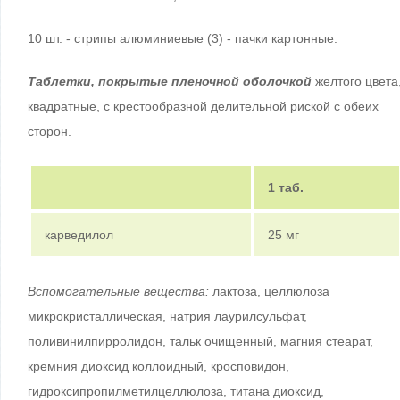
10 шт. - стрипы алюминиевые (3) - пачки картонные.
Таблетки, покрытые пленочной оболочкой
желтого цвета
квадратные, с крестообразной делительной риской с обеих
сторон.
1 таб.
карведилол
25 мг
Вспомогательные вещества:
лактоза, целлюлоза
микрокристаллическая, натрия лаурилсульфат,
поливинилпирролидон, тальк очищенный, магния стеарат,
кремния диоксид коллоидный, кросповидон,
гидроксипропилметилцеллюлоза, титана диоксид,