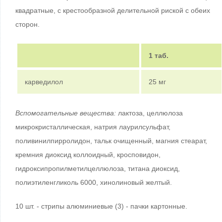
квадратные, с крестообразной делительной риской с обеих
сторон.
1 таб.
карведилол
25 мг
Вспомогательные вещества:
лактоза, целлюлоза
микрокристаллическая, натрия лаурилсульфат,
поливинилпирролидон, тальк очищенный, магния стеарат,
кремния диоксид коллоидный, кросповидон,
гидроксипропилметилцеллюлоза, титана диоксид,
полиэтиленгликоль 6000, хинолиновый желтый.
10 шт. - стрипы алюминиевые (3) - пачки картонные.