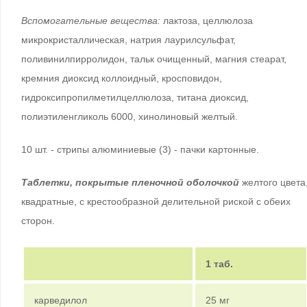
Вспомогательные вещества:
лактоза, целлюлоза
микрокристаллическая, натрия лаурилсульфат,
поливинилпирролидон, тальк очищенный, магния стеарат,
кремния диоксид коллоидный, кросповидон,
гидроксипропилметилцеллюлоза, титана диоксид,
полиэтиленгликоль 6000, хинолиновый желтый.
10 шт. - стрипы алюминиевые (3) - пачки картонные.
Таблетки, покрытые пленочной оболочкой
желтого цвета
квадратные, с крестообразной делительной риской с обеих
сторон.
1 таб.
карведилол
25 мг