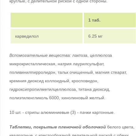
круглые, с делительной риской с одной стороны.
1 таб.
карведилол
6.25 мг
Вспомогательные вещества:
лактоза, целлюлоза
микрокристаллическая, натрия лаурилсульфат,
поливинилпирролидон, тальк очищенный, магния стеарат,
кремния диоксид коллоидный, кросповидон,
гидроксипропилметилцеллюлоза, титана диоксид,
полиэтиленгликоль 6000, хинолиновый желтый.
10 шт. - стрипы алюминиевые (3) - пачки картонные.
Таблетки, покрытые пленочной оболочкой
белого цвета,
квадратные, с крестообразной делительной риской с обеих