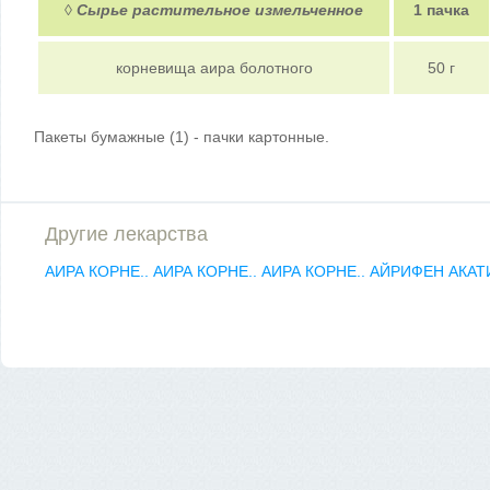
◊
Сырье растительное измельченное
1 пачка
корневища аира болотного
50 г
Пакеты бумажные (1) - пачки картонные.
Другие лекарства
АИРА КОРНЕ..
АИРА КОРНЕ..
АИРА КОРНЕ..
АЙРИФЕН
АКАТ