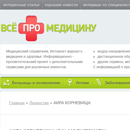
интересные статьи
хорошие новости
интервью со специалис
ВСЁ
ПРО
МЕДИЦИНУ
Медицинский справочник, Интернет-журнал о
индор-направление
медицине и здоровье. Информационно -
дистанционное обу
просветительский проект с дополнительными
другие сервисы, вк
сервисами для различных клиентов:
С информацией о про
Больницы и поликлиники
Аптеки
Заболевания
Главная
»
Лекарства
» АИРА КОРНЕВИЩА