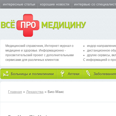
интересные статьи
хорошие новости
интервью со специалис
ВСЁ
ПРО
МЕДИЦИНУ
Медицинский справочник, Интернет-журнал о
индор-направление
медицине и здоровье. Информационно -
дистанционное обу
просветительский проект с дополнительными
другие сервисы, вк
сервисами для различных клиентов:
С информацией о про
Больницы и поликлиники
Аптеки
Заболевания
Главная
»
Лекарства
» Био-Макс