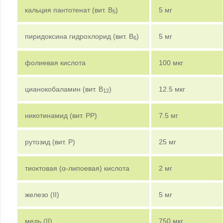
кальция пантотенат (вит. B
)
5 мг
5
пиридоксина гидрохлорид (вит. B
)
5 мг
6
фолиевая кислота
100 мкг
цианокобаламин (вит. B
)
12.5 мкг
12
никотинамид (вит. PP)
7.5 мг
рутозид (вит. P)
25 мг
тиоктовая (α-липоевая) кислота
2 мг
железо (II)
5 мг
медь (II)
750 мкг