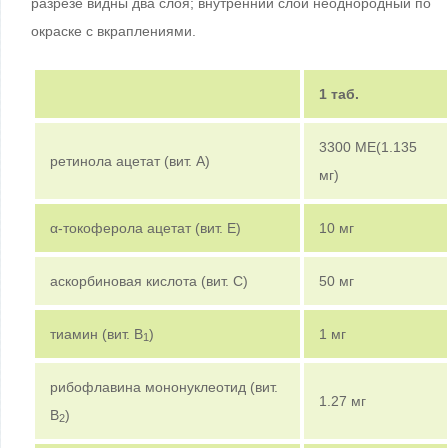
разрезе видны два слоя; внутренний слой неоднородный по
окраске с вкраплениями.
1 таб.
3300 МЕ(1.135
ретинола ацетат (вит. А)
мг)
α-токоферола ацетат (вит. E)
10 мг
аскорбиновая кислота (вит. С)
50 мг
тиамин (вит. В
)
1 мг
1
рибофлавина мононуклеотид (вит.
1.27 мг
B
)
2