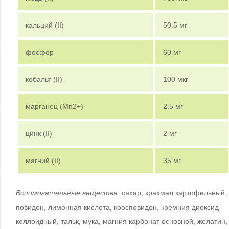
кальций (II)
50.5 мг
фосфор
60 мг
кобальт (II)
100 мкг
марганец (Mn
2+
)
2.5 мг
цинк (II)
2 мг
магний (II)
35 мг
Вспомогательные вещества:
сахар, крахмал картофельный,
повидон, лимонная кислота, кросповидон, кремния диоксид
коллоидный, тальк, мука, магния карбонат основной, желатин,