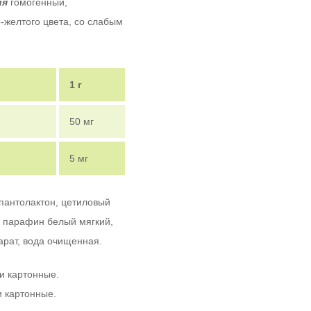
ия
гомогенный,
-желтого цвета, со слабым
1 г
50 мг
5 мг
пантолактон, цетиловый
, парафин белый мягкий,
арат, вода очищенная.
ки картонные.
и картонные.