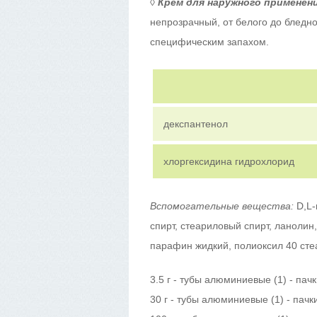
◊
Крем для наружного применен
непрозрачный, от белого до бледно
специфическим запахом.
декспантенол
хлоргексидина гидрохлорид
Вспомогательные вещества:
D,L-
спирт, стеариловый спирт, ланолин
парафин жидкий, полиоксил 40 сте
3.5 г - тубы алюминиевые (1) - пач
30 г - тубы алюминиевые (1) - пачк