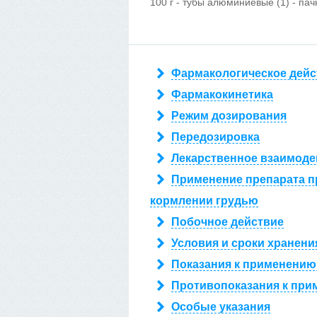
100 г - тубы алюминиевые (1) - пач
Фармакологическое дейс
Фармакокинетика
Режим дозирования
Передозировка
Лекарственное взаимоде
Применение препарата п
кормлении грудью
Побочное действие
Условия и сроки хранени
Показания к применению
Противопоказания к при
Особые указания