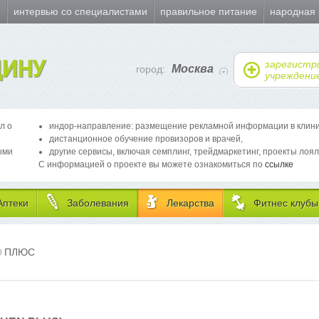
и
интервью со специалистами
правильное питание
народная
ИНУ
зарегистр
Москва
город:
учреждени
л о
индор-направление: размещение рекламной информации в клиника
дистанционное обучение провизоров и врачей,
ыми
другие сервисы, включая семплинг, трейдмаркетинг, проекты лоял
С информацией о проекте вы можете ознакомиться по
ссылке
Аптеки
Заболевания
Лекарства
Фитнес клубы
®
ПЛЮС