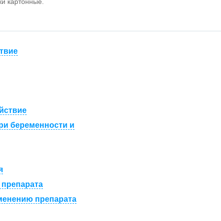
ки картонные.
твие
йствие
ри беременности и
я
 препарата
менению препарата