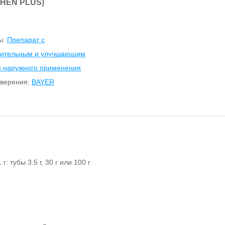
HEN PLUS)
ы:
Препарат с
лительным и улучшающим
я наружного применения
оверения:
BAYER
г: тубы 3.5 г, 30 г или 100 г