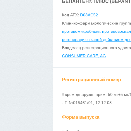
БЕПАНТЕН
®
ПЛЮС (BEPANT
Код ATX:
D08AC52
Клинико-фармакологические групп
противомикробным, противовоспа
регенерацию тканей действием дл
Владелец регистрационного удост
CONSUMER CARE, AG
Регистрационный номер
◊ крем д/наружн. прим. 50 мг+5 мг/1 
- П №015461/01, 12.12.08
Форма выпуска