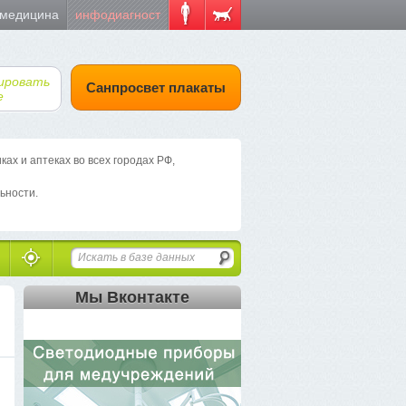
 медицина
инфодиагност
ировать
Санпросвет плакаты
е
х и аптеках во всех городах РФ,
ьности.
Мы Вконтакте