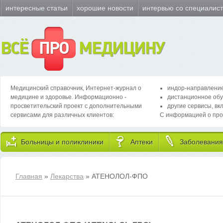
интересные статьи
хорошие новости
интервью со специалис
ВСЁ
ПРО
МЕДИЦИНУ
Медицинский справочник, Интернет-журнал о
индор-направление
медицине и здоровье. Информационно -
дистанционное обу
просветительский проект с дополнительными
другие сервисы, вк
сервисами для различных клиентов:
С информацией о про
Больницы и поликлиники
Аптеки
Заболевания
Главная
»
Лекарства
» АТЕНОЛОЛ-ФПО