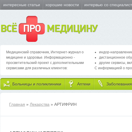
интересные статьи
хорошие новости
интервью со специалис
ВСЁ
ПРО
МЕДИЦИНУ
Медицинский справочник, Интернет-журнал о
индор-направление
медицине и здоровье. Информационно -
дистанционное обу
просветительский проект с дополнительными
другие сервисы, вк
сервисами для различных клиентов:
С информацией о про
Больницы и поликлиники
Аптеки
Заболевания
Главная
»
Лекарства
» АРТИФРИН