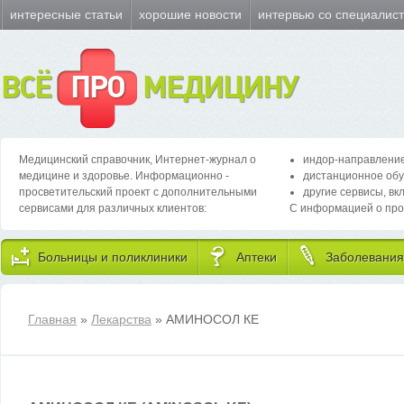
интересные статьи
хорошие новости
интервью со специалис
ВСЁ
ПРО
МЕДИЦИНУ
Медицинский справочник, Интернет-журнал о
индор-направление
медицине и здоровье. Информационно -
дистанционное обу
просветительский проект с дополнительными
другие сервисы, вк
сервисами для различных клиентов:
С информацией о про
Больницы и поликлиники
Аптеки
Заболевания
Главная
»
Лекарства
» АМИНОСОЛ КЕ