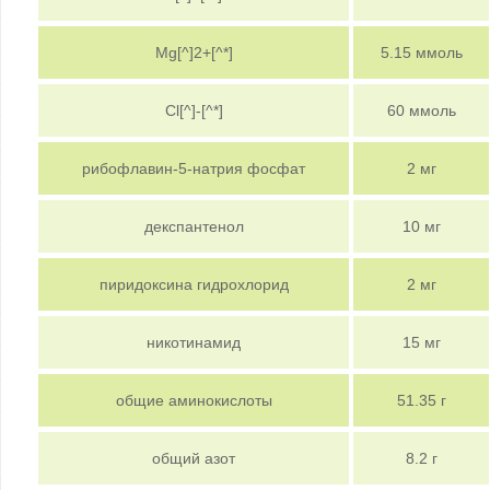
Mg[^]2+[^*]
5.15 ммоль
Cl[^]-[^*]
60 ммоль
рибофлавин-5-натрия фосфат
2 мг
декспантенол
10 мг
пиридоксина гидрохлорид
2 мг
никотинамид
15 мг
общие аминокислоты
51.35 г
общий азот
8.2 г