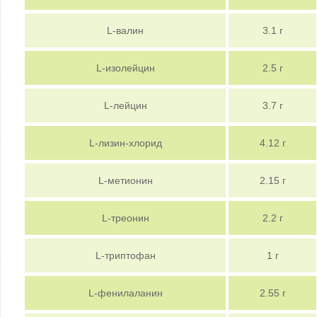
L-валин
3.1 г
L-изолейцин
2.5 г
L-лейцин
3.7 г
L-лизин-хлорид
4.12 г
L-метионин
2.15 г
L-треонин
2.2 г
L-триптофан
1 г
L-фенилаланин
2.55 г