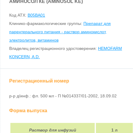
АМИНОСОЛ КЕ (AMINOSOL KE)
Код ATX:
B05BA01
Клинико-фармакологические группы:
Препарат для
парентерального питания - раствор аминокислот,
электролитов, витаминов
Владелец регистрационного удостоверения:
HEMOFARM
KONCERN, A.D.
Регистрационный номер
р-р д/инф.: фл. 500 мл - П №014337/01-2002, 18.09.02
Форма выпуска
Раствор для инфузий
1 л