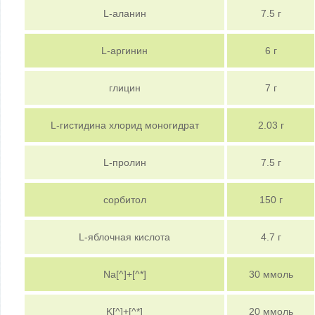
L-аланин
7.5 г
L-аргинин
6 г
глицин
7 г
L-гистидина хлорид моногидрат
2.03 г
L-пролин
7.5 г
сорбитол
150 г
L-яблочная кислота
4.7 г
Na[^]+[^*]
30 ммоль
K[^]+[^*]
20 ммоль