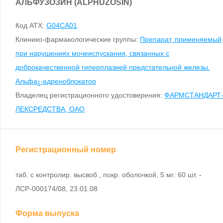
АЛЬФУЗОЗИН (ALPHUZOSIN)
Код ATX:
G04CA01
Клинико-фармакологические группы:
Препарат, применяемый
при нарушениях мочеиспускания, связанных с
доброкачественной гиперплазией предстательной железы.
Альфа
-адреноблокатор
1
Владелец регистрационного удостоверения:
ФАРМСТАНДАРТ
ЛЕКСРЕДСТВА, ОАО
Регистрационный номер
таб. с контролир. высвоб., покр. оболочкой, 5 мг: 60 шт. -
ЛСР-000174/08, 23.01.08
Форма выпуска