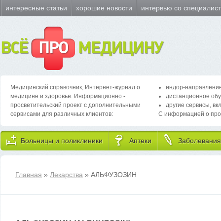
интересные статьи
хорошие новости
интервью со специалис
ВСЁ
ПРО
МЕДИЦИНУ
Медицинский справочник, Интернет-журнал о
индор-направление
медицине и здоровье. Информационно -
дистанционное обу
просветительский проект с дополнительными
другие сервисы, вк
сервисами для различных клиентов:
С информацией о про
Больницы и поликлиники
Аптеки
Заболевания
Главная
»
Лекарства
» АЛЬФУЗОЗИН