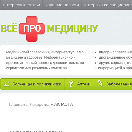
интересные статьи
хорошие новости
интервью со специалис
ВСЁ
ПРО
МЕДИЦИНУ
Медицинский справочник, Интернет-журнал о
индор-направление
медицине и здоровье. Информационно -
дистанционное обу
просветительский проект с дополнительными
другие сервисы, вк
сервисами для различных клиентов:
С информацией о про
Больницы и поликлиники
Аптеки
Заболевания
Главная
»
Лекарства
» АКЛАСТА