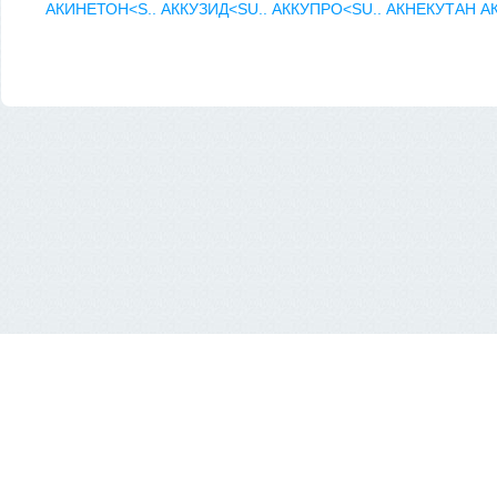
АКИНЕТОН<S..
АККУЗИД<SU..
АККУПРО<SU..
АКНЕКУТАН
А