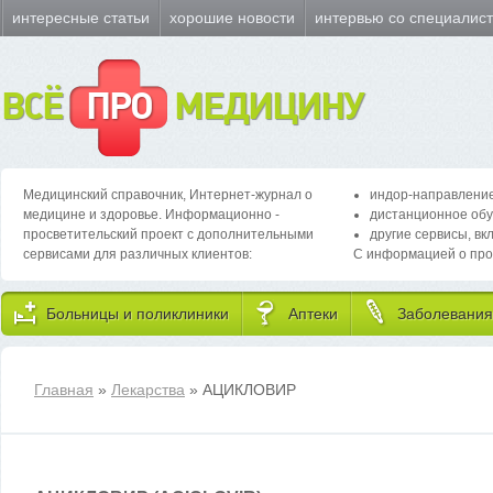
интересные статьи
хорошие новости
интервью со специалис
ВСЁ
ПРО
МЕДИЦИНУ
Медицинский справочник, Интернет-журнал о
индор-направление
медицине и здоровье. Информационно -
дистанционное обу
просветительский проект с дополнительными
другие сервисы, вк
сервисами для различных клиентов:
С информацией о про
Больницы и поликлиники
Аптеки
Заболевания
Главная
»
Лекарства
» АЦИКЛОВИР