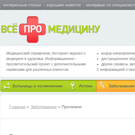
интересные статьи
хорошие новости
интервью со специалис
ВСЁ
ПРО
МЕДИЦИНУ
Медицинский справочник, Интернет-журнал о
индор-направление
медицине и здоровье. Информационно -
дистанционное обу
просветительский проект с дополнительными
другие сервисы, вк
сервисами для различных клиентов:
С информацией о про
Больницы и поликлиники
Аптеки
Заболевания
Главная
»
Заболевания
» Пролежни