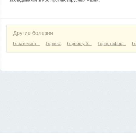
закладывание в нос противовирусных мазей.
Другие болезни
Гепатомега..
Герпес
Герпес у б..
Герпетифор..
Г