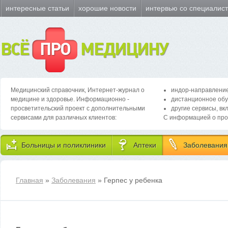
интересные статьи
хорошие новости
интервью со специалис
ВСЁ
ПРО
МЕДИЦИНУ
Медицинский справочник, Интернет-журнал о
индор-направление
медицине и здоровье. Информационно -
дистанционное обу
просветительский проект с дополнительными
другие сервисы, вк
сервисами для различных клиентов:
С информацией о про
Больницы и поликлиники
Аптеки
Заболевания
Главная
»
Заболевания
» Герпес у ребенка